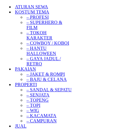
ATURAN SEWA
KOSTUM TEMA
– PROFESI
– SUPERHERO &
FILM
– TOKOH
KARAKTER
– COWBOY / KOBOI
– HANTU
HALLOWEEN
– GAYA JADUL /
RETRO
PAKAIAN
– JAKET & ROMPI
– BAJU & CELANA
PROPERTI
– SANDAL & SEPATU
– SENJATA
– TOPENG
– TOPI
– WIG
– KACAMATA
– CAMPURAN
JUAL