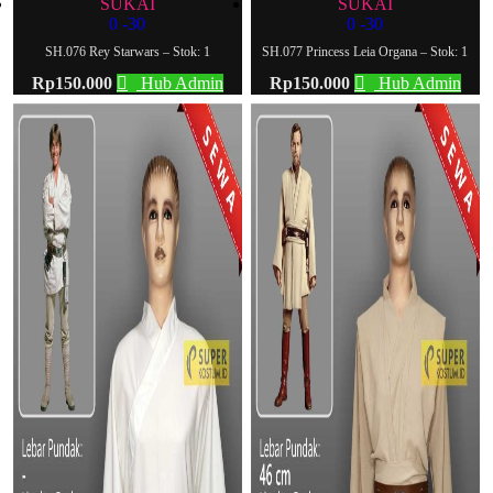
SUKAI
SUKAI
0
-30
0
-30
SH.076 Rey Starwars – Stok: 1
SH.077 Princess Leia Organa – Stok: 1
Rp
150.000
Hub Admin
Rp
150.000
Hub Admin