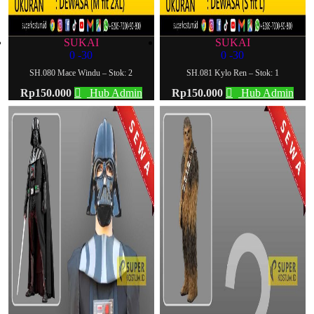
SUKAI
SUKAI
0
-30
0
-30
SH.080 Mace Windu – Stok: 2
SH.081 Kylo Ren – Stok: 1
Rp
150.000
Hub Admin
Rp
150.000
Hub Admin