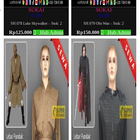
SUKAI
SUKAI
0
-30
0
-30
SH.078 Luke Skywalker – Stok: 2
SH.079 Obi-Wan – Stok: 2
Rp
125.000
Hub Admin
Rp
150.000
Hub Admin