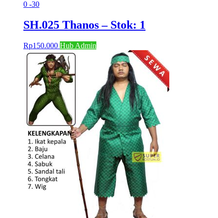
0
-30
SH.025 Thanos – Stok: 1
Rp
150.000
Hub Admin