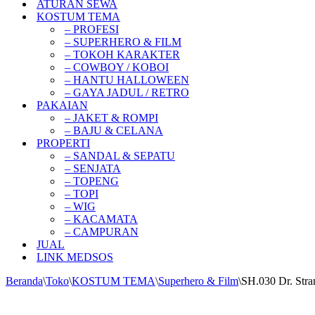
ATURAN SEWA
KOSTUM TEMA
– PROFESI
– SUPERHERO & FILM
– TOKOH KARAKTER
– COWBOY / KOBOI
– HANTU HALLOWEEN
– GAYA JADUL / RETRO
PAKAIAN
– JAKET & ROMPI
– BAJU & CELANA
PROPERTI
– SANDAL & SEPATU
– SENJATA
– TOPENG
– TOPI
– WIG
– KACAMATA
– CAMPURAN
JUAL
LINK MEDSOS
Beranda
\
Toko
\
KOSTUM TEMA
\
Superhero & Film
\
SH.030 Dr. Stra