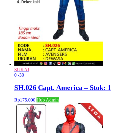
SUKAI
0
-30
SH.026 Capt. America – Stok: 1
Rp
175.000
Hub Admin