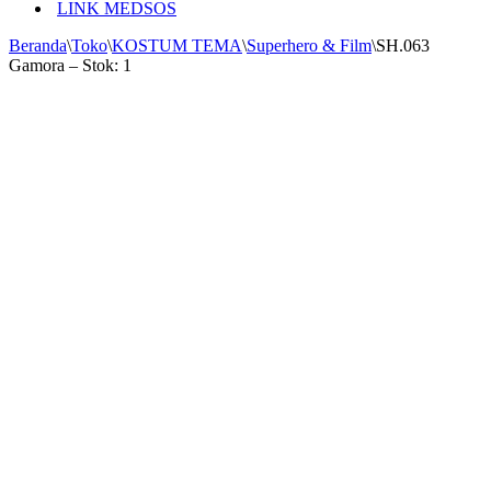
LINK MEDSOS
Beranda
\
Toko
\
KOSTUM TEMA
\
Superhero & Film
\
SH.063
Gamora – Stok: 1