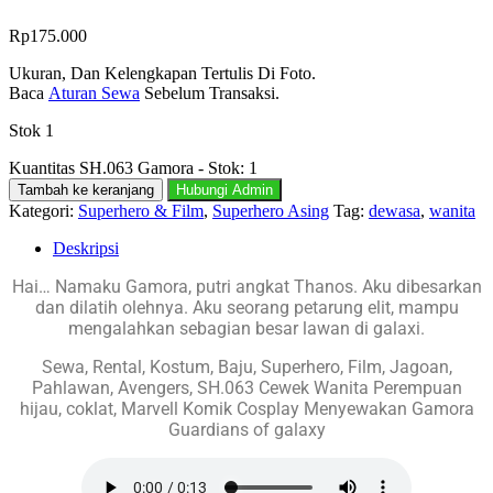
Rp
175.000
Ukuran, Dan Kelengkapan Tertulis Di Foto.
Baca
Aturan Sewa
Sebelum Transaksi.
Stok 1
Kuantitas SH.063 Gamora - Stok: 1
Tambah ke keranjang
Hubungi Admin
Kategori:
Superhero & Film
,
Superhero Asing
Tag:
dewasa
,
wanita
Deskripsi
Hai… Namaku Gamora, putri angkat Thanos. Aku dibesarkan
dan dilatih olehnya. Aku seorang petarung elit, mampu
mengalahkan sebagian besar lawan di galaxi.
Sewa, Rental, Kostum, Baju, Superhero, Film, Jagoan,
Pahlawan, Avengers, SH.063 Cewek Wanita Perempuan
hijau, coklat, Marvell Komik Cosplay Menyewakan Gamora
Guardians of galaxy