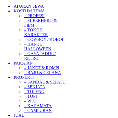
ATURAN SEWA
KOSTUM TEMA
– PROFESI
– SUPERHERO &
FILM
– TOKOH
KARAKTER
– COWBOY / KOBOI
– HANTU
HALLOWEEN
– GAYA JADUL /
RETRO
PAKAIAN
– JAKET & ROMPI
– BAJU & CELANA
PROPERTI
– SANDAL & SEPATU
– SENJATA
– TOPENG
– TOPI
– WIG
– KACAMATA
– CAMPURAN
JUAL