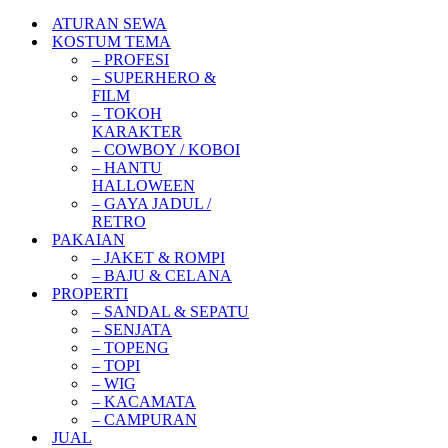
ATURAN SEWA
KOSTUM TEMA
– PROFESI
– SUPERHERO &
FILM
– TOKOH
KARAKTER
– COWBOY / KOBOI
– HANTU
HALLOWEEN
– GAYA JADUL /
RETRO
PAKAIAN
– JAKET & ROMPI
– BAJU & CELANA
PROPERTI
– SANDAL & SEPATU
– SENJATA
– TOPENG
– TOPI
– WIG
– KACAMATA
– CAMPURAN
JUAL