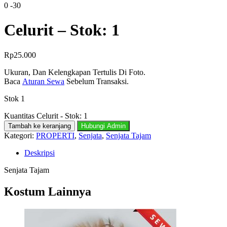
0
-30
Celurit – Stok: 1
Rp
25.000
Ukuran, Dan Kelengkapan Tertulis Di Foto.
Baca
Aturan Sewa
Sebelum Transaksi.
Stok 1
Kuantitas Celurit - Stok: 1
Tambah ke keranjang
Hubungi Admin
Kategori:
PROPERTI
,
Senjata
,
Senjata Tajam
Deskripsi
Senjata Tajam
Kostum Lainnya