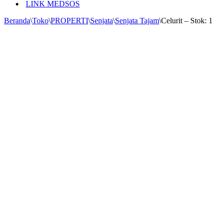
LINK MEDSOS
Beranda
\
Toko
\
PROPERTI
\
Senjata
\
Senjata Tajam
\
Celurit – Stok: 1