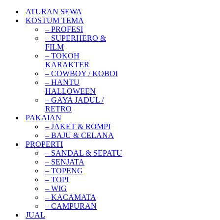
ATURAN SEWA
KOSTUM TEMA
– PROFESI
– SUPERHERO &
FILM
– TOKOH
KARAKTER
– COWBOY / KOBOI
– HANTU
HALLOWEEN
– GAYA JADUL /
RETRO
PAKAIAN
– JAKET & ROMPI
– BAJU & CELANA
PROPERTI
– SANDAL & SEPATU
– SENJATA
– TOPENG
– TOPI
– WIG
– KACAMATA
– CAMPURAN
JUAL