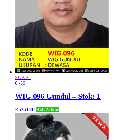
SUKAI
0
-30
WIG.096 Gundul – Stok: 1
Rp
25.000
Hub Admin