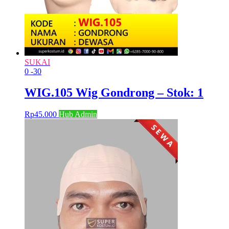
SUKAI
0
-30
WIG.105 Wig Gondrong – Stok: 1
Rp
45.000
Hub Admin