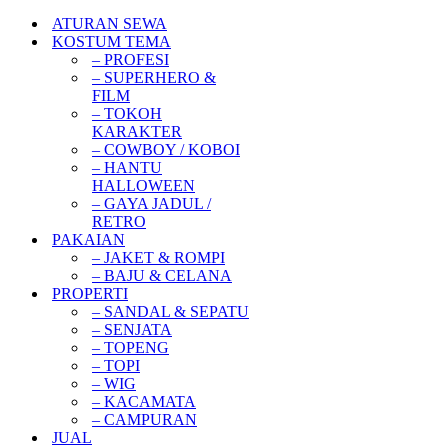
ATURAN SEWA
KOSTUM TEMA
– PROFESI
– SUPERHERO &
FILM
– TOKOH
KARAKTER
– COWBOY / KOBOI
– HANTU
HALLOWEEN
– GAYA JADUL /
RETRO
PAKAIAN
– JAKET & ROMPI
– BAJU & CELANA
PROPERTI
– SANDAL & SEPATU
– SENJATA
– TOPENG
– TOPI
– WIG
– KACAMATA
– CAMPURAN
JUAL