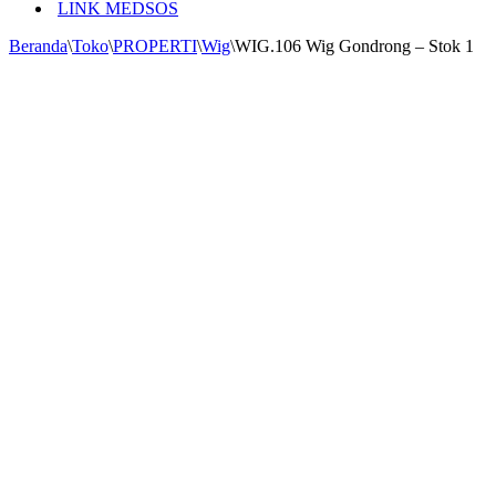
LINK MEDSOS
Beranda
\
Toko
\
PROPERTI
\
Wig
\
WIG.106 Wig Gondrong – Stok 1