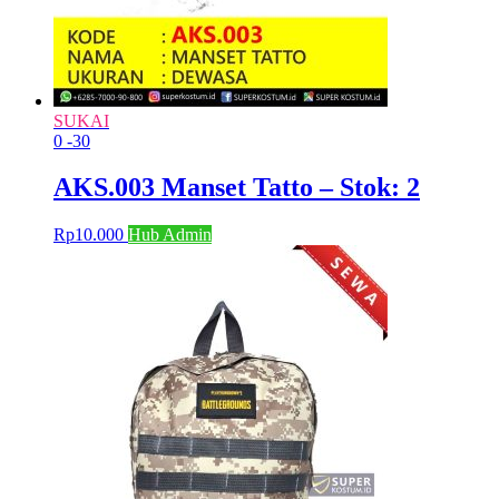
SUKAI
0
-30
AKS.003 Manset Tatto – Stok: 2
Rp
10.000
Hub Admin