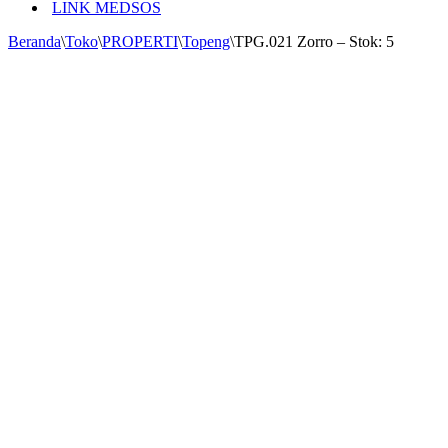
LINK MEDSOS
Beranda
\
Toko
\
PROPERTI
\
Topeng
\
TPG.021 Zorro – Stok: 5