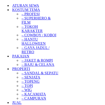
ATURAN SEWA
KOSTUM TEMA
– PROFESI
– SUPERHERO &
FILM
– TOKOH
KARAKTER
– COWBOY / KOBOI
– HANTU
HALLOWEEN
– GAYA JADUL /
RETRO
PAKAIAN
– JAKET & ROMPI
– BAJU & CELANA
PROPERTI
– SANDAL & SEPATU
– SENJATA
– TOPENG
– TOPI
– WIG
– KACAMATA
– CAMPURAN
JUAL